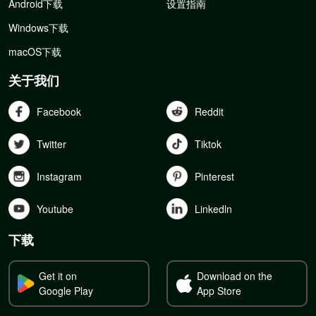
Android下载
设置指南
Windows下载
macOS下载
关于我们
Facebook
Reddit
Twitter
Tiktok
Instagram
Pinterest
Youtube
Linkedln
下载
Get it on
Download on the
Google Play
App Store