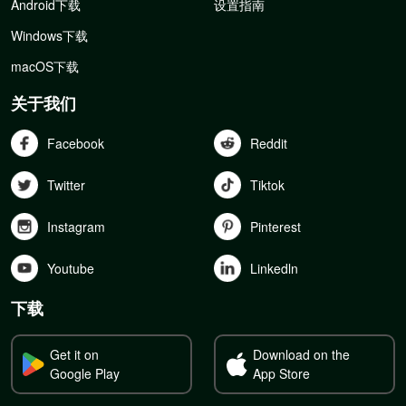
Android下载
设置指南
Windows下载
macOS下载
关于我们
Facebook
Reddit
Twitter
Tiktok
Instagram
Pinterest
Youtube
Linkedln
下载
Get it on
Download on the
Google Play
App Store