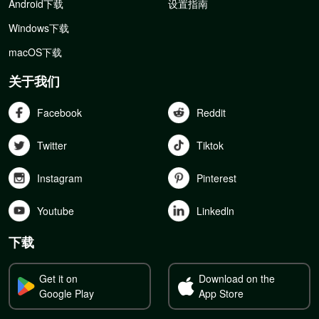
Android下载
设置指南
Windows下载
macOS下载
关于我们
Facebook
Reddit
Twitter
Tiktok
Instagram
Pinterest
Youtube
Linkedln
下载
Get it on
Download on the
Google Play
App Store