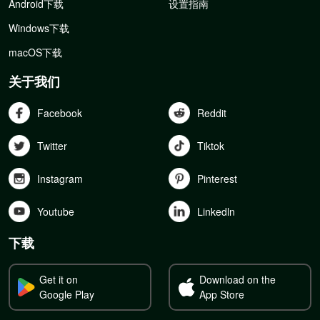
Android下载
设置指南
Windows下载
macOS下载
关于我们
Facebook
Reddit
Twitter
Tiktok
Instagram
Pinterest
Youtube
Linkedln
下载
Get it on
Download on the
Google Play
App Store