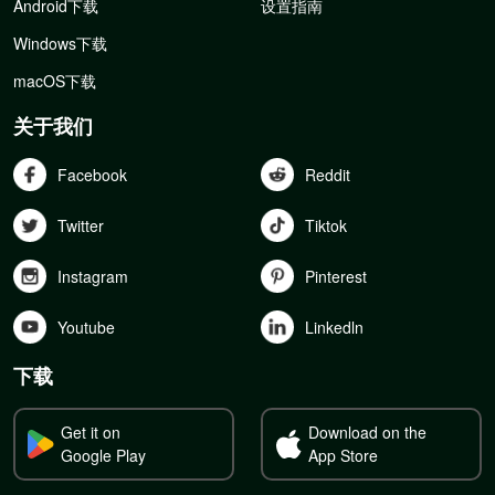
Android下载
设置指南
Windows下载
macOS下载
关于我们
Facebook
Reddit
Twitter
Tiktok
Instagram
Pinterest
Youtube
Linkedln
下载
Get it on
Download on the
Google Play
App Store