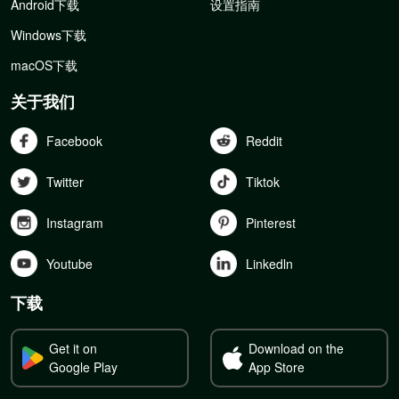
Android下载
设置指南
Windows下载
macOS下载
关于我们
Facebook
Reddit
Twitter
Tiktok
Instagram
Pinterest
Youtube
Linkedln
下载
Get it on
Download on the
Google Play
App Store