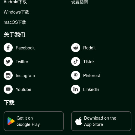
Android下载
设置指南
Windows下载
macOS下载
关于我们
Facebook
Reddit
Twitter
Tiktok
Instagram
Pinterest
Youtube
Linkedln
下载
Get it on
Download on the
Google Play
App Store