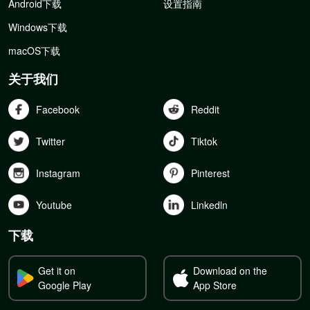
Android下载
设置指南
Windows下载
macOS下载
关于我们
Facebook
Reddit
Twitter
Tiktok
Instagram
Pinterest
Youtube
Linkedln
下载
Get it on
Download on the
Google Play
App Store